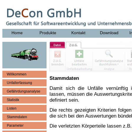
Home
Produkte
Kontakt
Download
I
Willkommen
Stammdaten
Unfallerfassung
Damit sich die Unfälle vernünftig 
Gefährdungsanalyse
lassen, müssen die Auswertungskriter
definiert sein.
Statistik
Listen
Die rechts gezeigten Kriterien folgen
die sich bei den Auswertungen bündel
Stammdaten
Die verletzten Körperteile lassen z.B.
Parameter