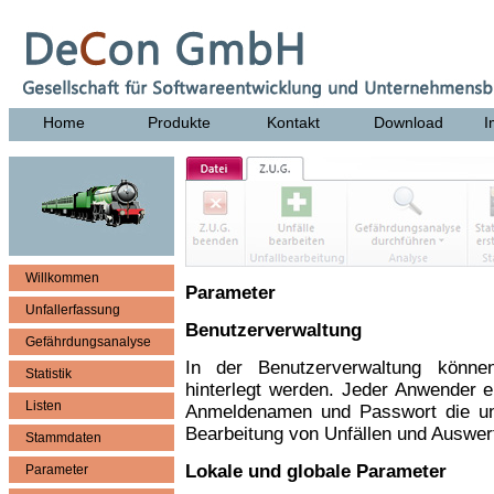
Home
Produkte
Kontakt
Download
I
Willkommen
Parameter
Unfallerfassung
Benutzerverwaltung
Gefährdungsanalyse
In der Benutzerverwaltung können
Statistik
hinterlegt werden. Jeder Anwender 
Listen
Anmeldenamen und Passwort die unt
Bearbeitung von Unfällen und Auswer
Stammdaten
Lokale und globale Parameter
Parameter