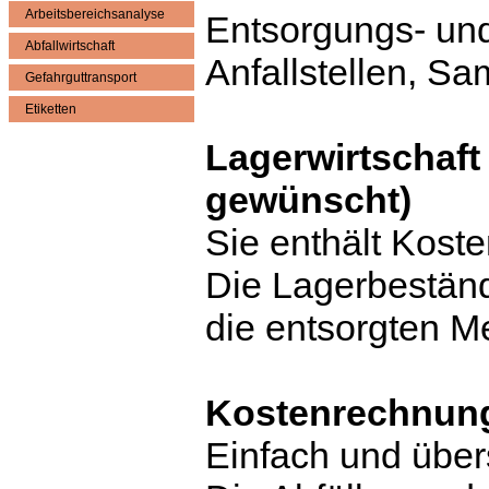
Arbeitsbereichsanalyse
Entsorgungs- un
Abfallwirtschaft
Anfallstellen, S
Gefahrguttransport
Etiketten
Lagerwirtsch
gewünscht)
Sie enthält Koste
Die Lagerbestän
die entsorgten 
Kostenrechnun
Einfach und übers