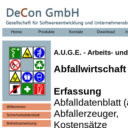
Home
Produkte
Kontakt
Download
I
A.U.G.E. - Arbeits- u
Abfallwirtschaf
Erfassung
Abfalldatenblatt 
Willkommen
Abfallerzeuge
Sicherheitsdatenblatt
Kostensätze
Betriebsanweisung