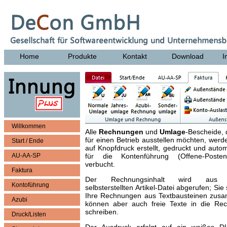
Home
Produkte
Kontakt
Download
I
Willkommen
Alle
Rechnungen
und
Umlage
-Bescheide, 
für einen Betrieb ausstellen möchten, werd
Start / Ende
auf Knopfdruck erstellt, gedruckt und auto
AU-AA-SP
für die Kontenführung (Offene-Posten-
verbucht.
Faktura
Der Rechnungsinhalt wird aus 
Kontoführung
selbsterstellten Artikel-Datei abgerufen; Sie
Ihre Rechnungen aus Textbausteinen zus
Azubi
können aber auch freie Texte in die Re
schreiben.
Druck/Listen