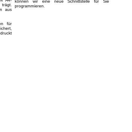
IN A4-
können wir eine neue Schnittstelle für Sie
trägt.
programmieren.
n aus
n für
chert,
druckt