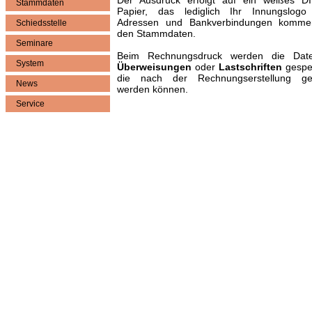
Der Ausdruck erfolgt auf ein weißes D
Stammdaten
Papier, das lediglich Ihr Innungslogo 
Adressen und Bankverbindungen komme
Schiedsstelle
den Stammdaten.
Seminare
Beim Rechnungsdruck werden die Date
System
Überweisungen
oder
Lastschriften
gespei
die nach der Rechnungserstellung ge
News
werden können.
Service