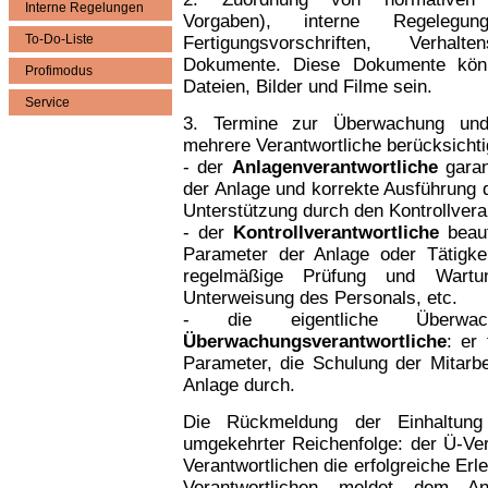
Interne Regelungen
Vorgaben), interne Regelegung
To-Do-Liste
Fertigungsvorschriften, Verhal
Dokumente. Diese Dokumente könn
Profimodus
Dateien, Bilder und Filme sein.
Service
3. Termine zur Überwachung und
mehrere Verantwortliche berücksichti
- der
Anlagenverantwortliche
garan
der Anlage und korrekte Ausführung de
Unterstützung durch den Kontrollvera
- der
Kontrollverantwortliche
beauf
Parameter der Anlage oder Tätigkei
regelmäßige Prüfung und Wartun
Unterweisung des Personals, etc.
- die eigentliche Überwa
Überwachungsverantwortliche
: er
Parameter, die Schulung der Mitarbe
Anlage durch.
Die Rückmeldung der Einhaltung
umgekehrter Reichenfolge: der Ü-Ve
Verantwortlichen die erfolgreiche Erl
Verantwortlichen meldet dem Anl