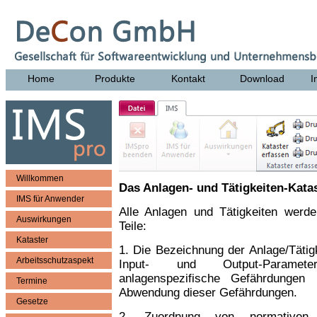
Home
Produkte
Kontakt
Download
I
Willkommen
Das Anlagen- und Tätigkeiten-Kata
IMS für Anwender
Alle Anlagen und Tätigkeiten werd
Auswirkungen
Teile:
Kataster
1. Die Bezeichnung der Anlage/Tätigk
Arbeitsschutzaspekt
Input- und Output-Parametern,
anlagenspezifische Gefährdunge
Termine
Abwendung dieser Gefährdungen.
Gesetze
2. Zuordnung von normativen R