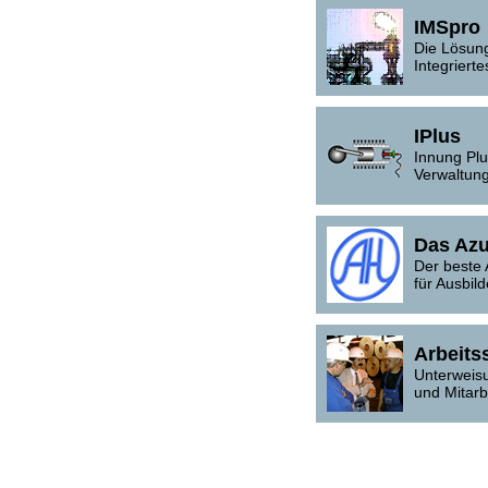
IMSpro
Die Lösung
Integrier
IPlus
Innung Pl
Verwaltun
Das Azu
Der beste
für Ausbil
Arbeits
Unterweisu
und Mitarb