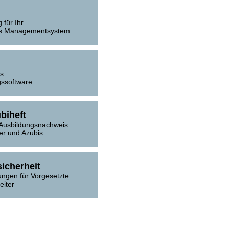
 für Ihr
tes Managementsystem
us
gssoftware
biheft
 Ausbildungsnachweis
der und Azubis
sicherheit
ngen für Vorgesetzte
eiter