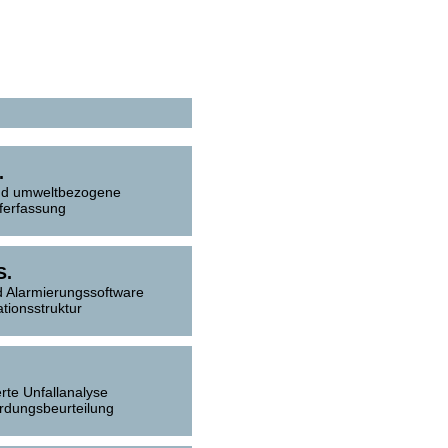
.
und umweltbezogene
ferfassung
S.
d Alarmierungssoftware
ationsstruktur
erte Unfallanalyse
rdungsbeurteilung